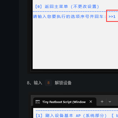
8、输入
解锁设备
8