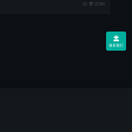
赞 (
238
)


联系我们