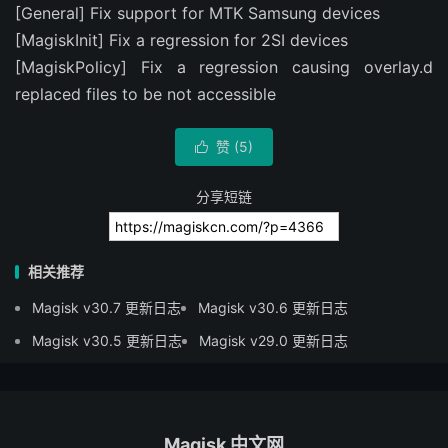
[General] Fix support for MTK Samsung devices
[MagiskInit] Fix a regression for 2SI devices
[MagiskPolicy] Fix a regression causing overlay.d
replaced files to be not accessible
赞 (
5
)

分享短链
相关推荐
Magisk v30.7 更新日志
Magisk v30.6 更新日志
Magisk v30.5 更新日志
Magisk v29.0 更新日志
Magisk 中文网