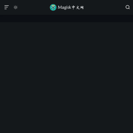


